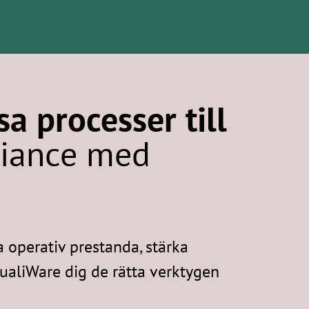
a processer till
liance med
 operativ prestanda, stärka
QualiWare dig de rätta verktygen