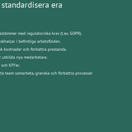
standardisera era
nsstämmer med regulatoriska krav (t.ex. GDPR).
laskhalsar i befintliga arbetsflöden.
nk kostnader och förbättra prestanda.
t utbilda nya medarbetare.
 och KPI'er.
ta team samarbeta, granska och förbättra processer