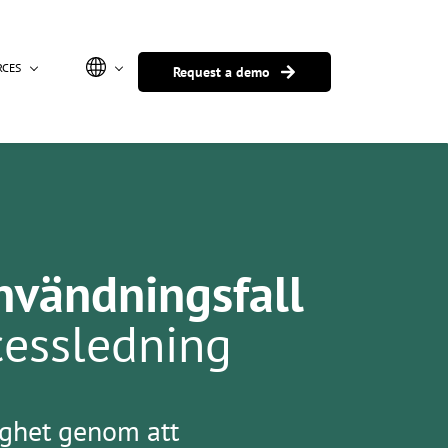
RCES
Request a demo
nvändningsfall
cessledning
ighet genom att