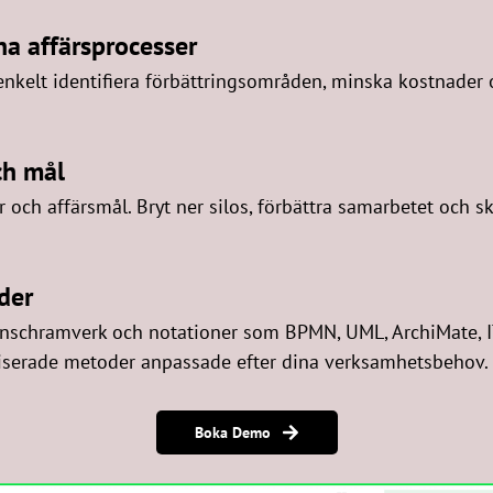
na affärsprocesser
nkelt identifiera förbättringsområden, minska kostnader o
ch mål
ler och affärsmål. Bryt ner silos, förbättra samarbetet oc
der
ranschramverk och notationer som BPMN, UML, ArchiMate, 
iserade metoder anpassade efter dina verksamhetsbehov.
Boka Demo