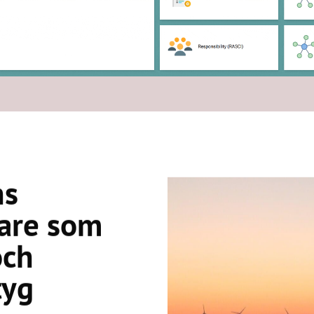
ns
are som
och
tyg