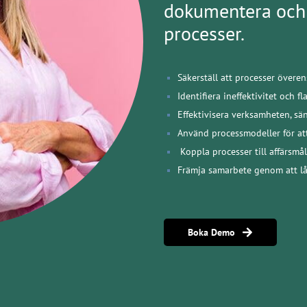
dokumentera och 
processer.
Säkerställ att processer övere
Identifiera ineffektivitet och f
Effektivisera verksamheten, sä
Använd processmodeller för at
Koppla processer till affärsmål
Främja samarbete genom att lå
Boka Demo