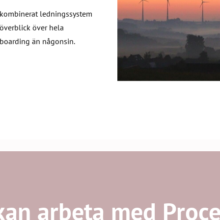
 kombinerat ledningssystem
överblick över hela
nboarding än någonsin.
kan arbeta med Proce