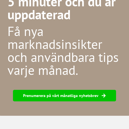
5 minuter och du är
uppdaterad
Få nya
marknadsinsikter
och användbara tips
varje månad.
Prenumerera på vårt månatliga nyhetsbrev