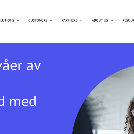
OLUTIONS
CUSTOMERS
PARTNERS
ABOUT US
RESOU
våer av
ad med