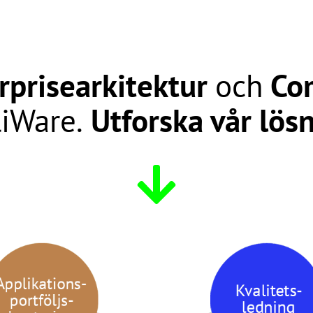
rprisearkitektur
och
Co
iWare.
Utforska vår lös