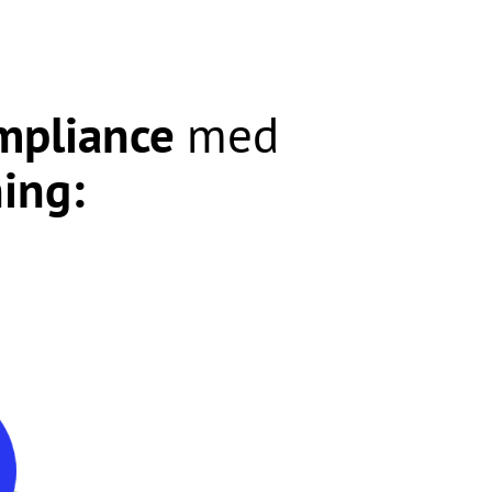
mpliance
med
ning: