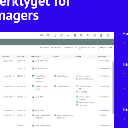
verktyget för
nagers
H
a
Ha
Ha