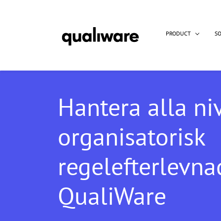
PRODUCT
S
Hantera alla ni
organisatorisk
regelefterlevn
QualiWare