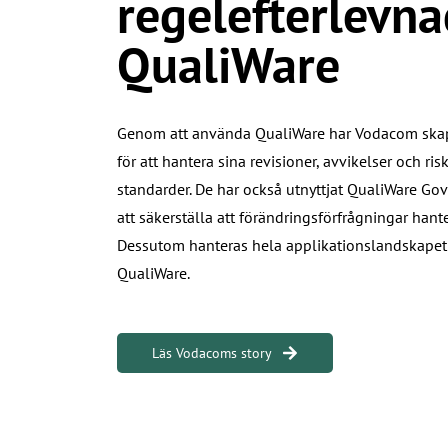
regelefterlevn
QualiWare
Genom att använda QualiWare har Vodacom skapat
för att hantera sina revisioner, avvikelser och risk
standarder. De har också utnyttjat QualiWare Go
att säkerställa att förändringsförfrågningar hant
Dessutom hanteras hela applikationslandskapet 
QualiWare.
Läs Vodacoms story