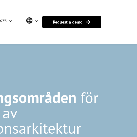
RCES
Request a demo
ngsområden
för
 av
onsarkitektur