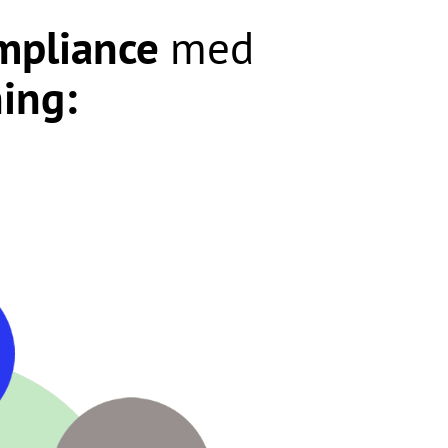
mpliance
med
ning: