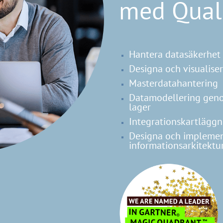
med Qual
Hantera datasäkerhet 
Designa och visualise
Masterdatahantering
Datamodellering genom
lager
Integrationskartlägg
Designa och implement
informationsarkitektu