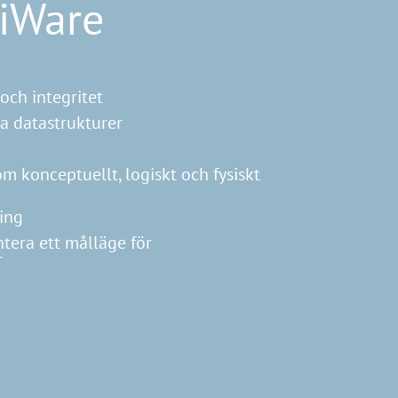
iWare
och integritet
ra datastrukturer
 konceptuellt, logiskt och fysiskt
ning
era ett målläge för
r