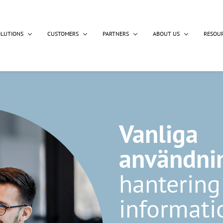
OLUTIONS
CUSTOMERS
PARTNERS
ABOUT US
RESOU
Vanliga
användni
hantering
informati