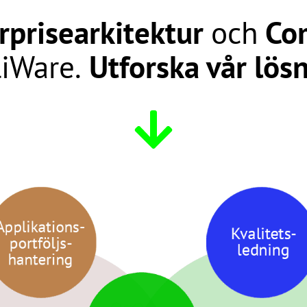
rprisearkitektur
och
Co
iWare.
Utforska vår lös