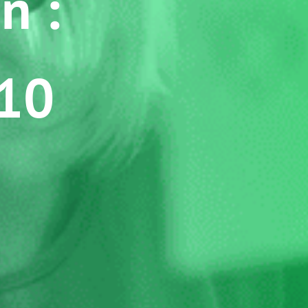
on :
.10