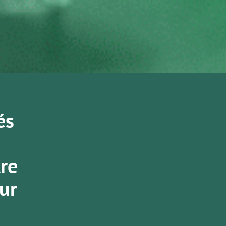
és
tre
our