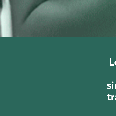
L
si
tr