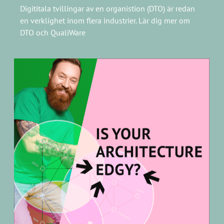
EDGY
EDGY är ett verktyg för Enterprise Design som skapats