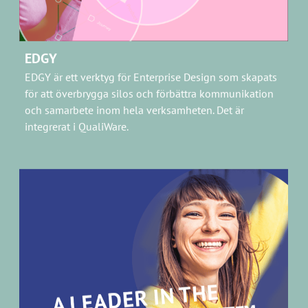
för att överbrygga silos och förbättra kommunikation
och samarbete inom hela verksamheten. Det är
integrerat i QualiWare.