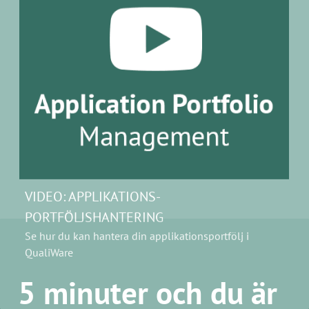
VIDEO:
APPLIKATIONS-
PORTFÖLJSHANTERING
Se hur du kan hantera din applikationsportfölj i
QualiWare
5 minuter och du är