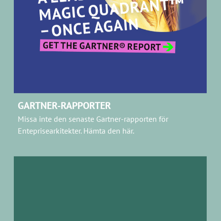
GARTNER-RAPPORTER
Missa inte den senaste Gartner-rapporten för
Enteprisearkitekter.
Hämta den här.