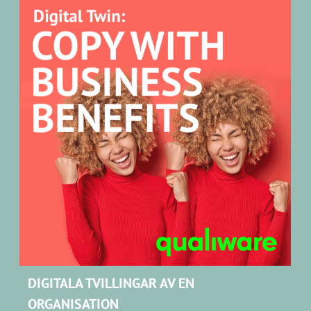
DIGITALA TVILLINGAR AV EN
ORGANISATION
Digititala tvillingar av en organistion (DTO) är redan
en verklighet inom flera industrier.
Lär dig mer om
DTO och QualiWare