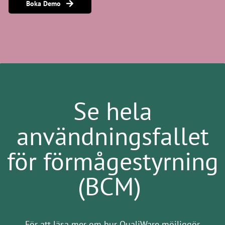
Boka Demo
Se hela
användningsfallet
för förmågestyrning
(BCM)
För att läsa mer om hur QualiWare möjliggör