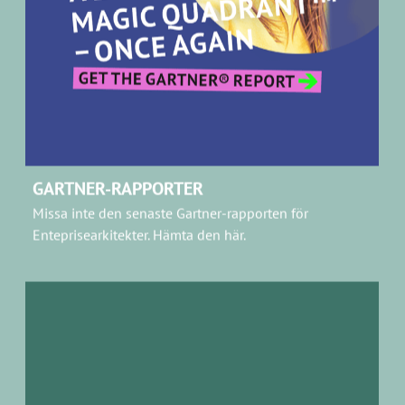
Missa inte den senaste Gartner-rapporten för
Enteprisearkitekter.
Hämta den här.