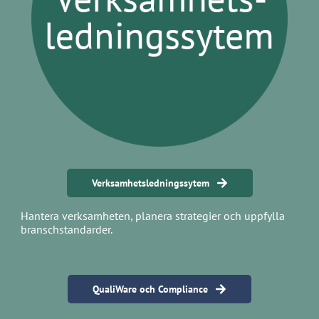
Verksamhetsledningssytem
Hantera verksamheten, planera strategier och uppfylla
branschstandarder.
QualiWare och Compliance