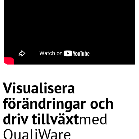
Visualisera
förändringar och
driv tillväxt
med
QualiWare