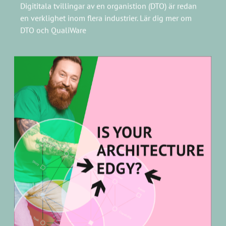
EDGY
EDGY är ett verktyg för Enterprise Design som skapats
för att överbrygga silos och förbättra kommunikation
och samarbete inom hela verksamheten. Det är
integrerat i QualiWare.