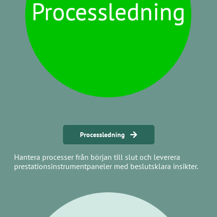
Processledning
Hantera processer från början till slut och leverera
prestationsinstrumentpaneler med beslutsklara insikter.