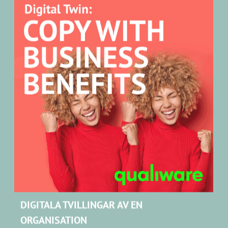
Läs mer
relevans och innovationskraft.
Globalt förtroende
·🌍
: QualiWare
används av organisationer världen över
inom sektorer så
finans
energi
tillverkning
offentlig
som
,
,
och
sektor
Läs våra kund stories
.
DIGITALA TVILLINGAR AV EN
ORGANISATION
Digititala tvillingar av en organistion (DTO) är redan
en verklighet inom flera industrier.
Lär dig mer om
DTO och QualiWare