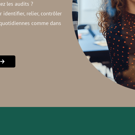
ez les audits ?
dentifier, relier, contrôler
ns quotidiennes comme dans