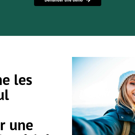
Demander une démo
e les
ul
r une