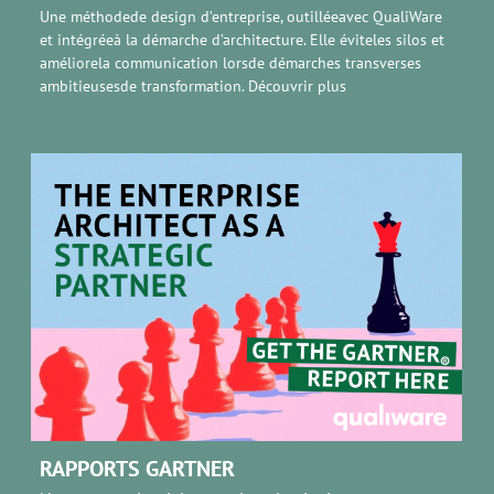
Une méthodede design d’entreprise, outilléeavec QualiWare
et intégréeà la démarche d’architecture. Elle éviteles silos et
améliorela communication lorsde démarches transverses
ambitieusesde transformation.
Découvrir plus
RAPPORTS GARTNER