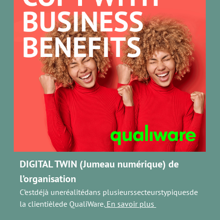
DIGITAL TWIN (Jumeau numérique) de
l’organisation
C’estdéjà uneréalitédans plusieurssecteurstypiquesde
la clientièlede QualiWare.
En savoir plus